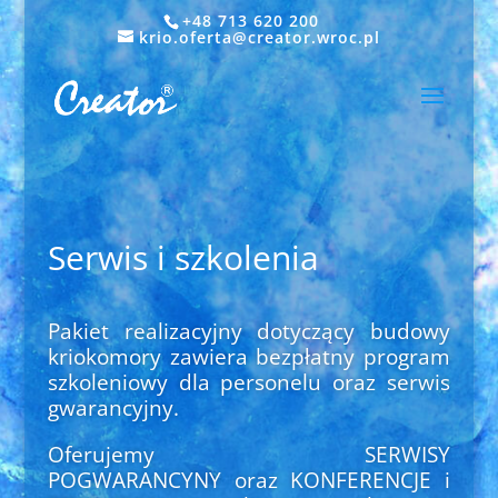
+48 713 620 200
krio.oferta@creator.wroc.pl
Serwis i szkolenia
Pakiet realizacyjny dotyczący budowy
kriokomory zawiera bezpłatny program
szkoleniowy dla personelu oraz serwis
gwarancyjny.
Oferujemy SERWISY
POGWARANCYNY oraz KONFERENCJE i