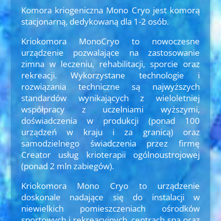
Komora kriogeniczna Mono Cryo jest komorą
stacjonarną, dedykowaną dla 1-2 osób.
Kriokomora MonoCryo to nowoczesne
urządzenie pozwalające na zastosowanie
zimna w leczeniu, rehabilitacji, sporcie oraz
rekreacji. Wykorzystane technologie i
rozwiązania techniczne są najwyższych
standardów wynikających z wieloletniej
współpracy z uczelniami wyższymi,
doświadczenia w produkcji (ponad 100
urządzeń w kraju i za granicą) oraz
samodzielnego świadczenia przez firmę
Creator usług krioterapii ogólnoustrojowej
(ponad 2 mln zabiegów).
Kriokomora Mono Cryo to urządzenie
doskonale nadające się do instalacji w
niewielkich pomieszczeniach ośrodków
sportowych i rekreacyjnych, centrach spa oraz