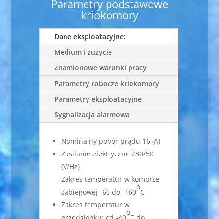
Parametry podstawowe
kriokomory
Dane eksploatacyjne:
Medium i zużycie
Znamionowe warunki pracy
Parametry robocze kriokomory
Parametry eksploatacyjne
Sygnalizacja alarmowa
Nominalny pobór prądu 16 (A)
Zasilanie elektryczne 230/50
(V/Hz)
Zakres temperatur w komorze
o
zabiegowej -60 do -160
C
Zakres temperatur w
o
przedsionku: od -40
C do