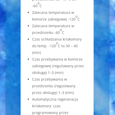
o
-60
C
Zalecana temperatura w
o
komorze zabiegowej -120
C
Zalecana temperatura w
o
przedsionku -60
C
Czas schładzania kriokomory
o
do temp. -120
C to 30 – 40
(min)
Czas przebywania w komorze
zabiegowej (regulowany przez
obsługę) 1–3 (min)
Czas przebywania w
przedsionku (regulowany
przez obsługę) 1–3 (min)
Automatyczna regeneracja
kriokomory: czas
programowany przez